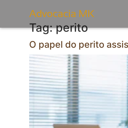
Tag:
perito
O papel do perito assi