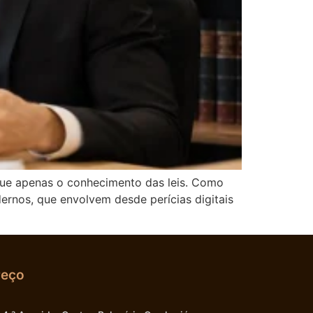
 que apenas o conhecimento das leis. Como
rnos, que envolvem desde perícias digitais
reço