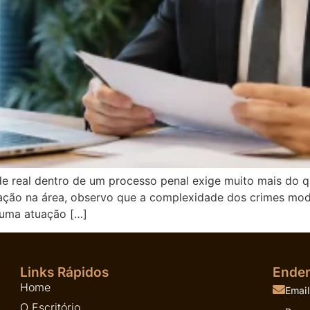
dade real dentro de um processo penal exige muito mais do
ação na área, observo que a complexidade dos crimes mode
 uma atuação […]
Links Rápidos
Ende
Home
Email
O Escritório