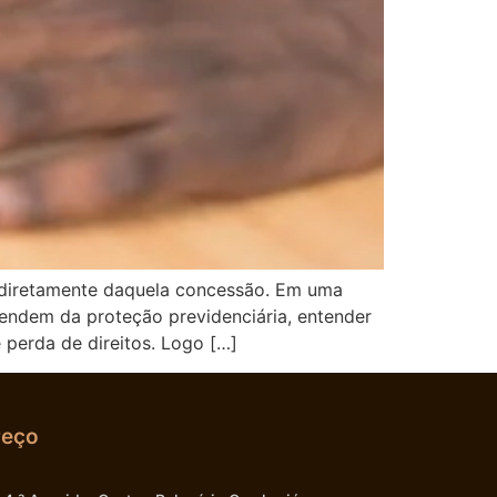
 diretamente daquela concessão. Em uma
endem da proteção previdenciária, entender
 perda de direitos. Logo […]
reço