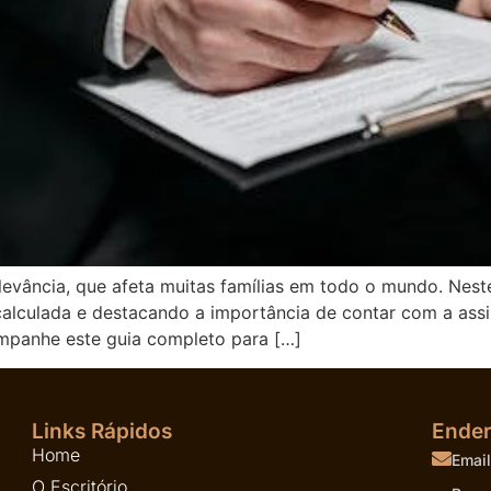
levância, que afeta muitas famílias em todo o mundo. Nest
 calculada e destacando a importância de contar com a as
ompanhe este guia completo para […]
Links Rápidos
Ende
Home
Email
O Escritório