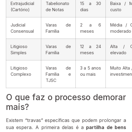
Extrajudicial
Tabelionato
15 a 30
Baixa / 
(Cartório)
de Notas
dias
custo
Judicial
Varas de
2 a 6
Média / 
Consensual
Família
meses
moderado
Litigioso
Varas de
12 a 24
Alta / C
Simples
Família
meses
elevado
Litigioso
Varas de
3 a 5 anos
Muito Alta 
Complexo
Família e
ou mais
investimen
TJSC
O que faz o processo demorar
mais?
Existem “travas” específicas que podem prolongar a
sua espera. A primeira delas é a
partilha de bens